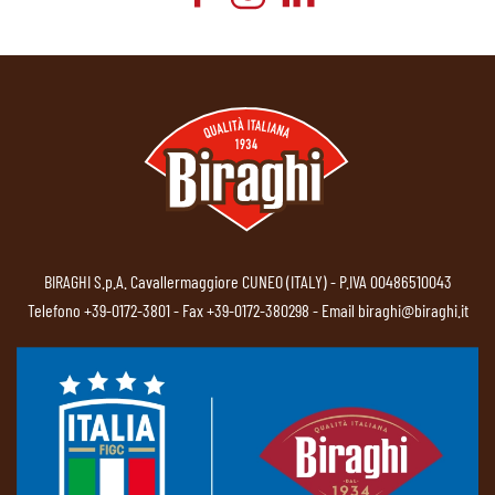
BIRAGHI S.p.A. Cavallermaggiore CUNEO (ITALY) - P.IVA 00486510043
Telefono
+39-0172-3801
- Fax +39-0172-380298 - Email
biraghi@biraghi.it