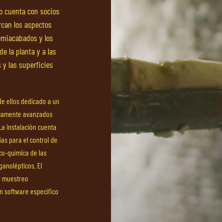
io cuenta con socios
arcan los aspectos
emiacabados y los
e la planta y a las
 y las superficies
de ellos dedicado a un
gicamente avanzados
a instalación cuenta
ías para el control de
ico-química de las
ganolépticos. El
 y muestreo
un software específico