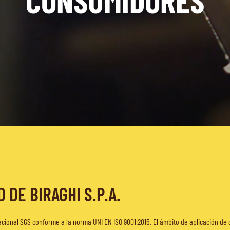
CONSUMIDORES
DE BIRAGHI S.P.A.
rnacional SGS conforme a la norma UNI EN ISO 9001:2015. El ámbito de aplicación de 