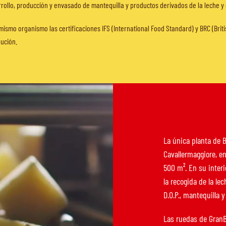
ollo, producción y envasado de mantequilla y productos derivados de la leche y 
smo organismo las certificaciones IFS (International Food Standard) y BRC (Briti
bución.
La única planta de B
Cavallermaggiore, en
500 m². En su inter
la recogida de la le
D.O.P., mantequilla y 
Las ruedas de GranB