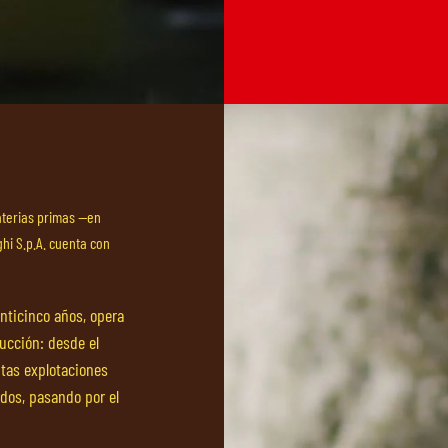
aterias primas —en
ghi S.p.A. cuenta con
nticinco años, opera
ucción: desde el
ntas explotaciones
ados, pasando por el