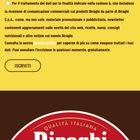
Per il trattamento dei dati per le finalità indicate nella sezione b, che includono
la ricezione di comunicazioni commerciali sui prodotti Biraghi da parte di Biraghi
S.p.A., come, ma non solo, materiale promozionale e pubblicitario, newsletter
contenenti aggiornamenti sulle novità del sito web, ricette, menù, consigli
nutrizionali e altre notizie sul mondo Biraghi.
Consulta la nostra
privacy policy
per saperne di più su come vengono trattati i tuoi
dati. Puoi annullare l'iscrizione in qualsiasi momento, gratuitamente.