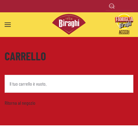
Skip to main content
ACCEDI
CARRELLO
Il tuo carrello è vuoto.
Ritorna al negozio