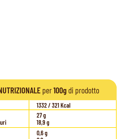
NUTRIZIONALE
 per 
100g
 di prodotto
1332 / 321 Kcal
27 g
turi
18,9 g
0,6 g