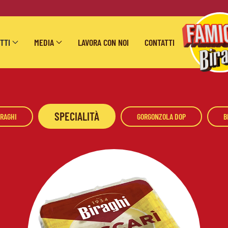
TTI
MEDIA
LAVORA CON NOI
CONTATTI
SPECIALITÀ
IRAGHI
GORGONZOLA DOP
B