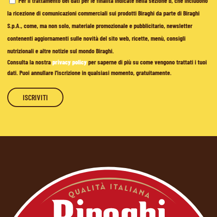
Per il trattamento dei dati per le finalità indicate nella sezione b, che includono
la ricezione di comunicazioni commerciali sui prodotti Biraghi da parte di Biraghi
S.p.A., come, ma non solo, materiale promozionale e pubblicitario, newsletter
contenenti aggiornamenti sulle novità del sito web, ricette, menù, consigli
nutrizionali e altre notizie sul mondo Biraghi.
Consulta la nostra
privacy policy
per saperne di più su come vengono trattati i tuoi
dati. Puoi annullare l'iscrizione in qualsiasi momento, gratuitamente.