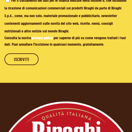
Per il trattamento dei dati per le finalità indicate nella sezione b, che includono
la ricezione di comunicazioni commerciali sui prodotti Biraghi da parte di Biraghi
S.p.A., come, ma non solo, materiale promozionale e pubblicitario, newsletter
contenenti aggiornamenti sulle novità del sito web, ricette, menù, consigli
nutrizionali e altre notizie sul mondo Biraghi.
Consulta la nostra
privacy policy
per saperne di più su come vengono trattati i tuoi
dati. Puoi annullare l'iscrizione in qualsiasi momento, gratuitamente.