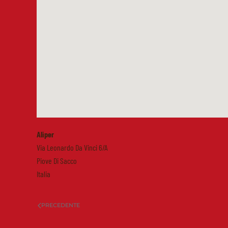
Aliper
Via Leonardo Da Vinci 6/A
Piove Di Sacco
Italia
PRECEDENTE