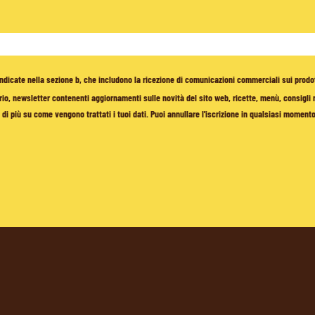
à indicate nella sezione b, che includono la ricezione di comunicazioni commerciali sui prodo
io, newsletter contenenti aggiornamenti sulle novità del sito web, ricette, menù, consigli nu
di più su come vengono trattati i tuoi dati. Puoi annullare l'iscrizione in qualsiasi moment