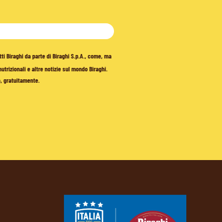
tti Biraghi da parte di Biraghi S.p.A., come, ma
trizionali e altre notizie sul mondo Biraghi.
o, gratuitamente.