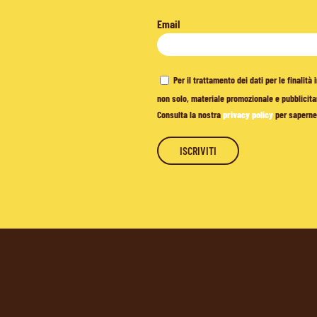
Email
Per il trattamento dei dati per le finalit
non solo, materiale promozionale e pubblicitar
Consulta la nostra
privacy policy
per saperne 