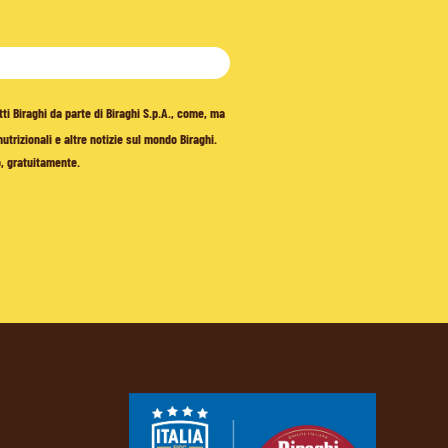
tti Biraghi da parte di Biraghi S.p.A., come, ma
trizionali e altre notizie sul mondo Biraghi.
o, gratuitamente.