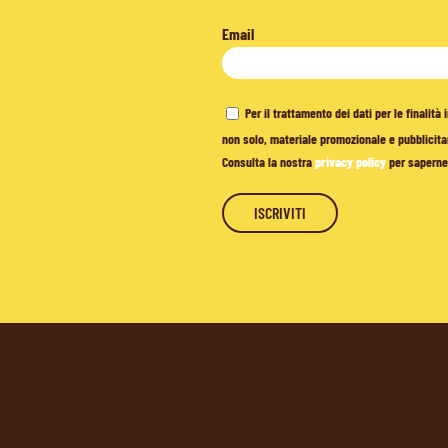
Email
Per il trattamento dei dati per le finalit
non solo, materiale promozionale e pubblicitar
Consulta la nostra
privacy policy
per saperne 