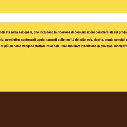
à indicate nella sezione b, che includono la ricezione di comunicazioni commerciali sui prodo
io, newsletter contenenti aggiornamenti sulle novità del sito web, ricette, menù, consigli nu
di più su come vengono trattati i tuoi dati. Puoi annullare l'iscrizione in qualsiasi moment