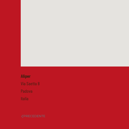
Aliper
Via Saetta 8
Padova
Italia
PRECEDENTE