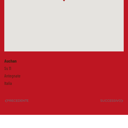
Auchan
Ss 11
Antegnate
Italia
PRECEDENTE
SUCCESSIVO