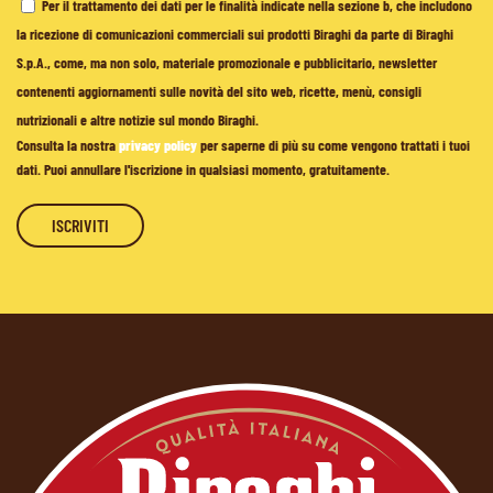
Per il trattamento dei dati per le finalità indicate nella sezione b, che includono
la ricezione di comunicazioni commerciali sui prodotti Biraghi da parte di Biraghi
S.p.A., come, ma non solo, materiale promozionale e pubblicitario, newsletter
contenenti aggiornamenti sulle novità del sito web, ricette, menù, consigli
nutrizionali e altre notizie sul mondo Biraghi.
Consulta la nostra
privacy policy
per saperne di più su come vengono trattati i tuoi
dati. Puoi annullare l'iscrizione in qualsiasi momento, gratuitamente.