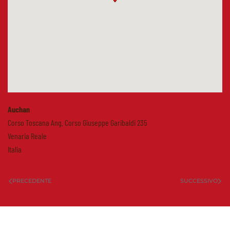
Auchan
Corso Toscana Ang. Corso Giuseppe Garibaldi 235
Venaria Reale
Italia
PRECEDENTE
SUCCESSIVO