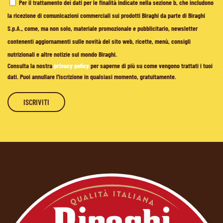
Per il trattamento dei dati per le finalità indicate nella sezione b, che includono
la ricezione di comunicazioni commerciali sui prodotti Biraghi da parte di Biraghi
S.p.A., come, ma non solo, materiale promozionale e pubblicitario, newsletter
contenenti aggiornamenti sulle novità del sito web, ricette, menù, consigli
nutrizionali e altre notizie sul mondo Biraghi.
Consulta la nostra
privacy policy
per saperne di più su come vengono trattati i tuoi
dati. Puoi annullare l'iscrizione in qualsiasi momento, gratuitamente.