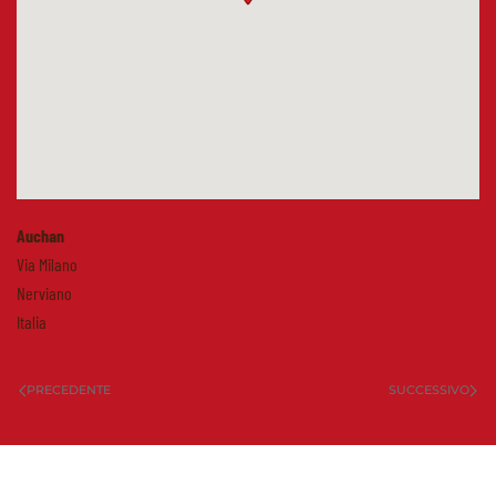
Auchan
Via Milano
Nerviano
Italia
PRECEDENTE
SUCCESSIVO