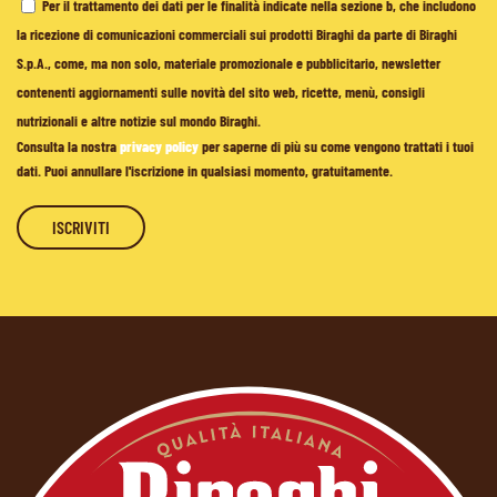
Per il trattamento dei dati per le finalità indicate nella sezione b, che includono
la ricezione di comunicazioni commerciali sui prodotti Biraghi da parte di Biraghi
S.p.A., come, ma non solo, materiale promozionale e pubblicitario, newsletter
contenenti aggiornamenti sulle novità del sito web, ricette, menù, consigli
nutrizionali e altre notizie sul mondo Biraghi.
Consulta la nostra
privacy policy
per saperne di più su come vengono trattati i tuoi
dati. Puoi annullare l'iscrizione in qualsiasi momento, gratuitamente.