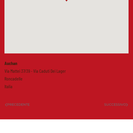
Auchan
Via Mattei 37/39 - Via Caduti Dei Lager
Roncadelle
Italia
PRECEDENTE
SUCCESSIVO