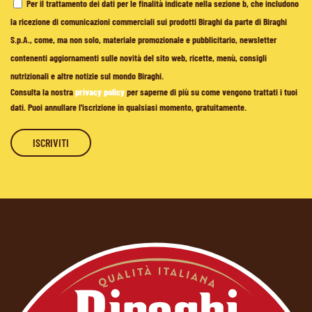
Per il trattamento dei dati per le finalità indicate nella sezione b, che includono
la ricezione di comunicazioni commerciali sui prodotti Biraghi da parte di Biraghi
S.p.A., come, ma non solo, materiale promozionale e pubblicitario, newsletter
contenenti aggiornamenti sulle novità del sito web, ricette, menù, consigli
nutrizionali e altre notizie sul mondo Biraghi.
Consulta la nostra
privacy policy
per saperne di più su come vengono trattati i tuoi
dati. Puoi annullare l'iscrizione in qualsiasi momento, gratuitamente.