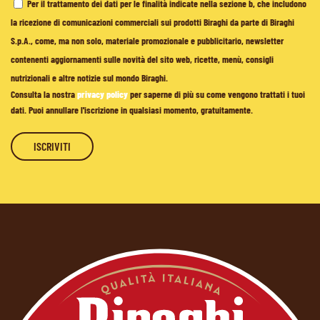
Per il trattamento dei dati per le finalità indicate nella sezione b, che includono
la ricezione di comunicazioni commerciali sui prodotti Biraghi da parte di Biraghi
S.p.A., come, ma non solo, materiale promozionale e pubblicitario, newsletter
contenenti aggiornamenti sulle novità del sito web, ricette, menù, consigli
nutrizionali e altre notizie sul mondo Biraghi.
Consulta la nostra
privacy policy
per saperne di più su come vengono trattati i tuoi
dati. Puoi annullare l'iscrizione in qualsiasi momento, gratuitamente.