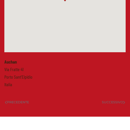
Auchan
Via Fratte 41
Porto Sant'Elpidio
Italia
PRECEDENTE
SUCCESSIVO