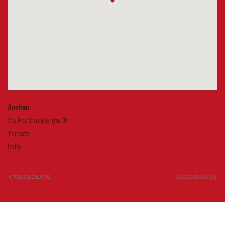
Auchan
Via Per San Giorgio 10
Taranto
Italia
PRECEDENTE
SUCCESSIVO