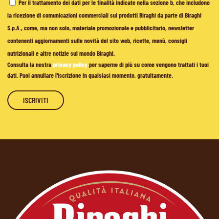
Per il trattamento dei dati per le finalità indicate nella sezione b, che includono
la ricezione di comunicazioni commerciali sui prodotti Biraghi da parte di Biraghi
S.p.A., come, ma non solo, materiale promozionale e pubblicitario, newsletter
contenenti aggiornamenti sulle novità del sito web, ricette, menù, consigli
nutrizionali e altre notizie sul mondo Biraghi.
Consulta la nostra
privacy policy
per saperne di più su come vengono trattati i tuoi
dati. Puoi annullare l'iscrizione in qualsiasi momento, gratuitamente.