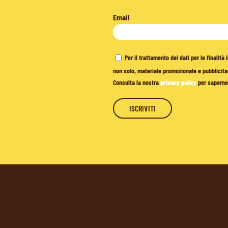
Email
Per il trattamento dei dati per le finalit
non solo, materiale promozionale e pubblicitar
Consulta la nostra
privacy policy
per saperne 