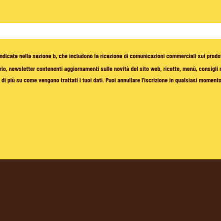
à indicate nella sezione b, che includono la ricezione di comunicazioni commerciali sui prodo
io, newsletter contenenti aggiornamenti sulle novità del sito web, ricette, menù, consigli nu
di più su come vengono trattati i tuoi dati. Puoi annullare l'iscrizione in qualsiasi moment