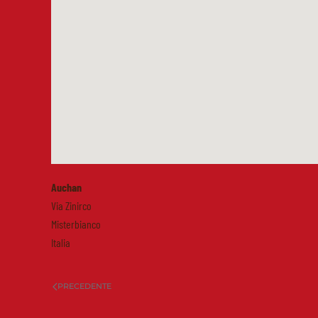
Auchan
Via Zinirco
Misterbianco
Italia
PRECEDENTE