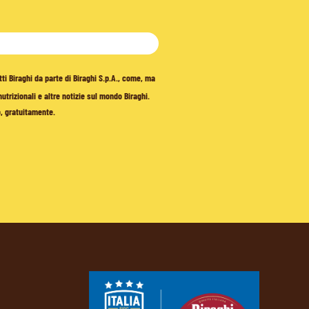
tti Biraghi da parte di Biraghi S.p.A., come, ma
trizionali e altre notizie sul mondo Biraghi.
o, gratuitamente.