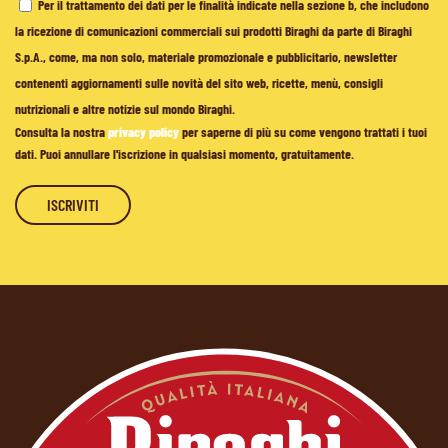
Per il trattamento dei dati per le finalità indicate nella sezione b, che includono
la ricezione di comunicazioni commerciali sui prodotti Biraghi da parte di Biraghi
S.p.A., come, ma non solo, materiale promozionale e pubblicitario, newsletter
contenenti aggiornamenti sulle novità del sito web, ricette, menù, consigli
nutrizionali e altre notizie sul mondo Biraghi.
Consulta la nostra
privacy policy
per saperne di più su come vengono trattati i tuoi
dati. Puoi annullare l'iscrizione in qualsiasi momento, gratuitamente.