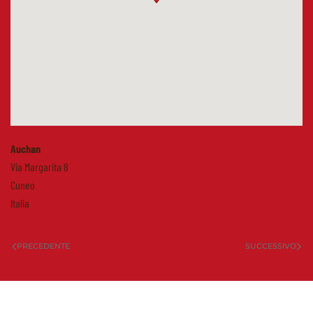
Auchan
Via Margarita 8
Cuneo
Italia
PRECEDENTE
SUCCESSIVO