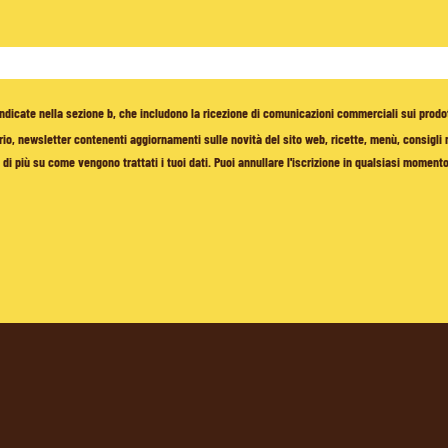
à indicate nella sezione b, che includono la ricezione di comunicazioni commerciali sui prodo
io, newsletter contenenti aggiornamenti sulle novità del sito web, ricette, menù, consigli nu
di più su come vengono trattati i tuoi dati. Puoi annullare l'iscrizione in qualsiasi moment