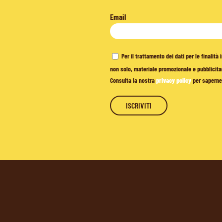
Email
Per il trattamento dei dati per le finalit
non solo, materiale promozionale e pubblicitar
Consulta la nostra
privacy policy
per saperne 