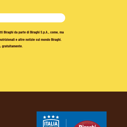
tti Biraghi da parte di Biraghi S.p.A., come, ma
trizionali e altre notizie sul mondo Biraghi.
o, gratuitamente.