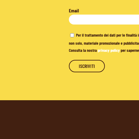
Email
Per il trattamento dei dati per le finalit
non solo, materiale promozionale e pubblicitar
Consulta la nostra
privacy policy
per saperne 