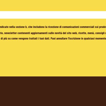
à indicate nella sezione b, che includono la ricezione di comunicazioni commerciali sui prodo
io, newsletter contenenti aggiornamenti sulle novità del sito web, ricette, menù, consigli nu
di più su come vengono trattati i tuoi dati. Puoi annullare l'iscrizione in qualsiasi moment