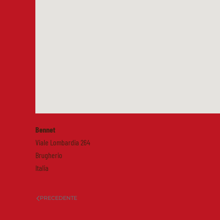
Bennet
Viale Lombardia 264
Brugherio
Italia
PRECEDENTE