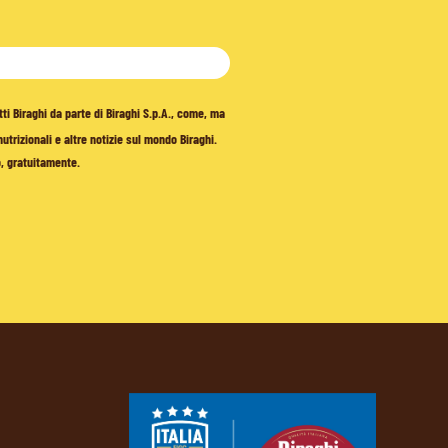
tti Biraghi da parte di Biraghi S.p.A., come, ma
trizionali e altre notizie sul mondo Biraghi.
o, gratuitamente.