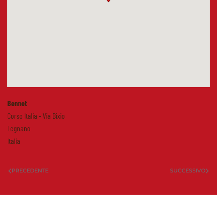
Bennet
Corso Italia - Via Bixio
Legnano
Italia
PRECEDENTE
SUCCESSIVO