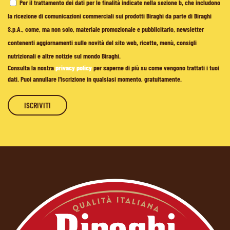
Per il trattamento dei dati per le finalità indicate nella sezione b, che includono
la ricezione di comunicazioni commerciali sui prodotti Biraghi da parte di Biraghi
S.p.A., come, ma non solo, materiale promozionale e pubblicitario, newsletter
contenenti aggiornamenti sulle novità del sito web, ricette, menù, consigli
nutrizionali e altre notizie sul mondo Biraghi.
Consulta la nostra
privacy policy
per saperne di più su come vengono trattati i tuoi
dati. Puoi annullare l'iscrizione in qualsiasi momento, gratuitamente.