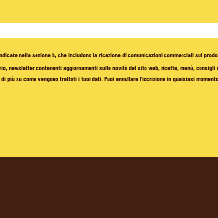
à indicate nella sezione b, che includono la ricezione di comunicazioni commerciali sui prodo
io, newsletter contenenti aggiornamenti sulle novità del sito web, ricette, menù, consigli nu
di più su come vengono trattati i tuoi dati. Puoi annullare l'iscrizione in qualsiasi moment