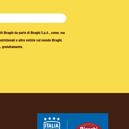
tti Biraghi da parte di Biraghi S.p.A., come, ma
trizionali e altre notizie sul mondo Biraghi.
o, gratuitamente.