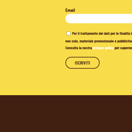
Email
Per il trattamento dei dati per le finalit
non solo, materiale promozionale e pubblicitar
Consulta la nostra
privacy policy
per saperne 