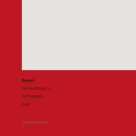
Bennet
Via Xxv Ottobre 4
Forlimpopoli
Italia
PRECEDENTE