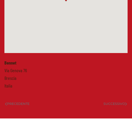
Bennet
Via Genova 76
Brescia
Italia
PRECEDENTE
SUCCESSIVO