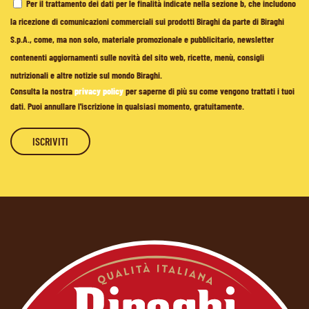
Per il trattamento dei dati per le finalità indicate nella sezione b, che includono
la ricezione di comunicazioni commerciali sui prodotti Biraghi da parte di Biraghi
S.p.A., come, ma non solo, materiale promozionale e pubblicitario, newsletter
contenenti aggiornamenti sulle novità del sito web, ricette, menù, consigli
nutrizionali e altre notizie sul mondo Biraghi.
Consulta la nostra
privacy policy
per saperne di più su come vengono trattati i tuoi
dati. Puoi annullare l'iscrizione in qualsiasi momento, gratuitamente.