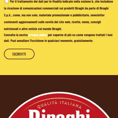
Per il trattamento dei dati per le finalità indicate nella sezione b, che includono
la ricezione di comunicazioni commerciali sui prodotti Biraghi da parte di Biraghi
S.p.A., come, ma non solo, materiale promozionale e pubblicitario, newsletter
contenenti aggiornamenti sulle novità del sito web, ricette, menù, consigli
nutrizionali e altre notizie sul mondo Biraghi.
Consulta la nostra
privacy policy
per saperne di più su come vengono trattati i tuoi
dati. Puoi annullare l'iscrizione in qualsiasi momento, gratuitamente.