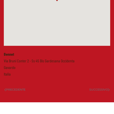
Bennet
Via Bruni Conter 2 - Ss 45 Bis Gardesana Occidenta
Gavardo
Italia
PRECEDENTE
SUCCESSIVO