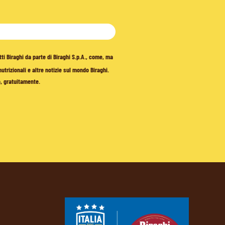
tti Biraghi da parte di Biraghi S.p.A., come, ma
trizionali e altre notizie sul mondo Biraghi.
o, gratuitamente.