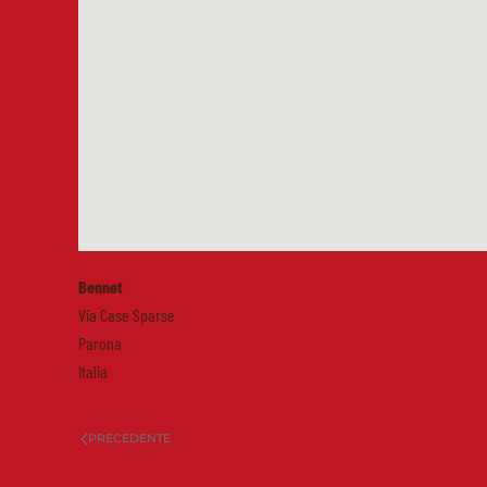
Bennet
Via Case Sparse
Parona
Italia
PRECEDENTE