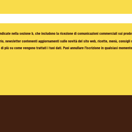
à indicate nella sezione b, che includono la ricezione di comunicazioni commerciali sui prodo
io, newsletter contenenti aggiornamenti sulle novità del sito web, ricette, menù, consigli nu
di più su come vengono trattati i tuoi dati. Puoi annullare l'iscrizione in qualsiasi moment