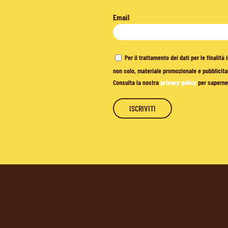
Email
Per il trattamento dei dati per le finalit
non solo, materiale promozionale e pubblicitar
Consulta la nostra
privacy policy
per saperne 