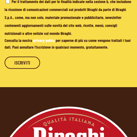
Per il trattamento dei dati per le finalità indicate nella sezione b, che includono
la ricezione di comunicazioni commerciali sui prodotti Biraghi da parte di Biraghi
S.p.A., come, ma non solo, materiale promozionale e pubblicitario, newsletter
contenenti aggiornamenti sulle novità del sito web, ricette, menù, consigli
nutrizionali e altre notizie sul mondo Biraghi.
Consulta la nostra
privacy policy
per saperne di più su come vengono trattati i tuoi
dati. Puoi annullare l'iscrizione in qualsiasi momento, gratuitamente.