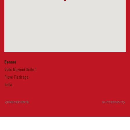
Bennet
Viale Nazioni Unite 1
Pieve Fissiraga
Italia
PRECEDENTE
SUCCESSIVO