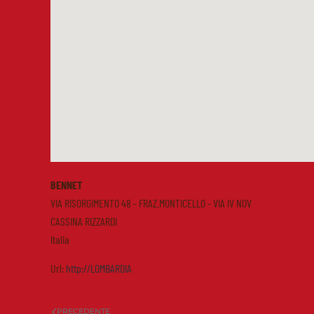
BENNET
VIA RISORGIMENTO 48 - FRAZ.MONTICELLO - VIA IV NOV
CASSINA RIZZARDI
Italia
Url:
http://LOMBARDIA
PRECEDENTE