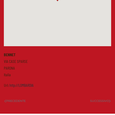
BENNET
VIA CASE SPARSE
PARONA
Italia
Url:
http://LOMBARDIA
PRECEDENTE
SUCCESSIVO