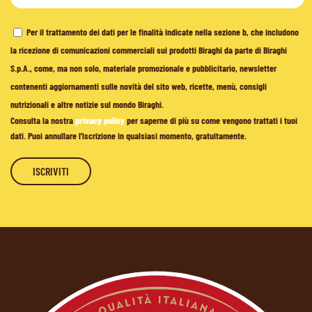
Per il trattamento dei dati per le finalità indicate nella sezione b, che includono
la ricezione di comunicazioni commerciali sui prodotti Biraghi da parte di Biraghi
S.p.A., come, ma non solo, materiale promozionale e pubblicitario, newsletter
contenenti aggiornamenti sulle novità del sito web, ricette, menù, consigli
nutrizionali e altre notizie sul mondo Biraghi.
Consulta la nostra
privacy policy
per saperne di più su come vengono trattati i tuoi
dati. Puoi annullare l'iscrizione in qualsiasi momento, gratuitamente.