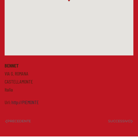
BENNET
VIA G. ROMANA
CASTELLAMONTE
Italia
Url:
http://PIEMONTE
PRECEDENTE
SUCCESSIVO