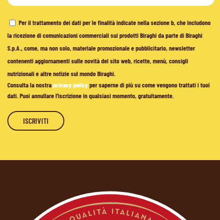
Per il trattamento dei dati per le finalità indicate nella sezione b, che includono
la ricezione di comunicazioni commerciali sui prodotti Biraghi da parte di Biraghi
S.p.A., come, ma non solo, materiale promozionale e pubblicitario, newsletter
contenenti aggiornamenti sulle novità del sito web, ricette, menù, consigli
nutrizionali e altre notizie sul mondo Biraghi.
Consulta la nostra
privacy policy
per saperne di più su come vengono trattati i tuoi
dati. Puoi annullare l'iscrizione in qualsiasi momento, gratuitamente.