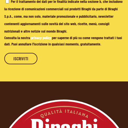
Per il trattamento dei dati per le finalità indicate nella sezione b, che includono
la ricezione di comunicazioni commerciali sui prodotti Biraghi da parte di Biraghi
S.p.A., come, ma non solo, materiale promozionale e pubblicitario, newsletter
contenenti aggiornamenti sulle novità del sito web, ricette, menù, consigli
nutrizionali e altre notizie sul mondo Biraghi.
Consulta la nostra
privacy policy
per saperne di più su come vengono trattati i tuoi
dati. Puoi annullare l'iscrizione in qualsiasi momento, gratuitamente.