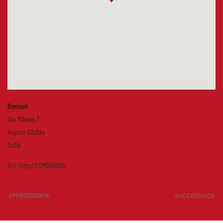
Bennet
Via Milano 7
Vaprio D'Adda
Italia
Url:
http://LOMBARDIA
PRECEDENTE
SUCCESSIVO