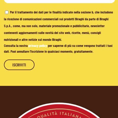
Per il trattamento dei dati per le finalità indicate nella sezione b, che includono
la ricezione di comunicazioni commerciali sui prodotti Biraghi da parte di Biraghi
S.p.A., come, ma non solo, materiale promozionale e pubblicitario, newsletter
contenenti aggiornamenti sulle novità del sito web, ricette, menù, consigli
nutrizionali e altre notizie sul mondo Biraghi.
Consulta la nostra
privacy policy
per saperne di più su come vengono trattati i tuoi
dati. Puoi annullare l'iscrizione in qualsiasi momento, gratuitamente.