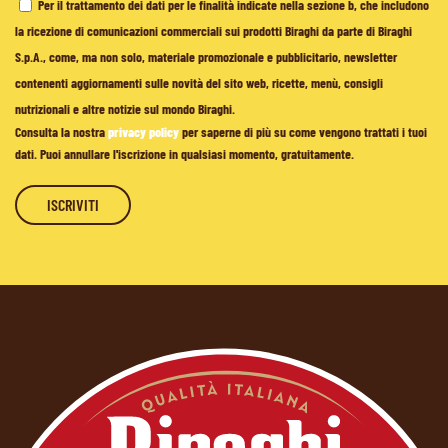
Per il trattamento dei dati per le finalità indicate nella sezione b, che includono
la ricezione di comunicazioni commerciali sui prodotti Biraghi da parte di Biraghi
S.p.A., come, ma non solo, materiale promozionale e pubblicitario, newsletter
contenenti aggiornamenti sulle novità del sito web, ricette, menù, consigli
nutrizionali e altre notizie sul mondo Biraghi.
Consulta la nostra
privacy policy
per saperne di più su come vengono trattati i tuoi
dati. Puoi annullare l'iscrizione in qualsiasi momento, gratuitamente.