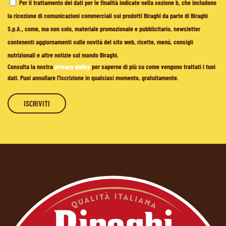
Per il trattamento dei dati per le finalità indicate nella sezione b, che includono
la ricezione di comunicazioni commerciali sui prodotti Biraghi da parte di Biraghi
S.p.A., come, ma non solo, materiale promozionale e pubblicitario, newsletter
contenenti aggiornamenti sulle novità del sito web, ricette, menù, consigli
nutrizionali e altre notizie sul mondo Biraghi.
Consulta la nostra
privacy policy
per saperne di più su come vengono trattati i tuoi
dati. Puoi annullare l'iscrizione in qualsiasi momento, gratuitamente.