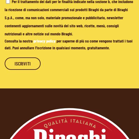
Per il trattamento dei dati per le finalità indicate nella sezione b, che includono
la ricezione di comunicazioni commerciali sui prodotti Biraghi da parte di Biraghi
S.p.A., come, ma non solo, materiale promozionale e pubblicitario, newsletter
contenenti aggiornamenti sulle novità del sito web, ricette, menù, consigli
nutrizionali e altre notizie sul mondo Biraghi.
Consulta la nostra
privacy policy
per saperne di più su come vengono trattati i tuoi
dati. Puoi annullare l'iscrizione in qualsiasi momento, gratuitamente.