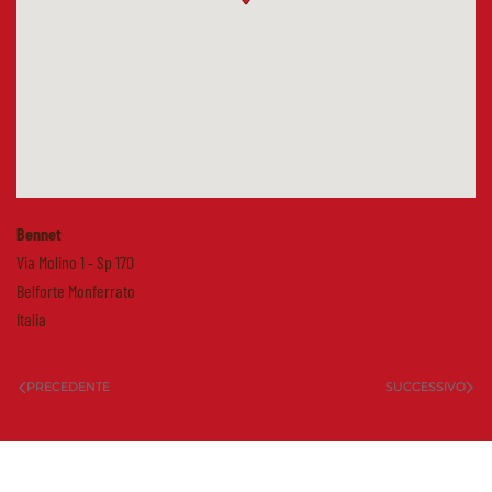
Bennet
Via Molino 1 - Sp 170
Belforte Monferrato
Italia
PRECEDENTE
SUCCESSIVO