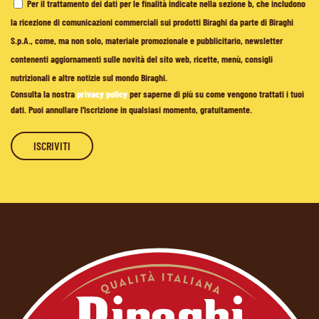
Per il trattamento dei dati per le finalità indicate nella sezione b, che includono
la ricezione di comunicazioni commerciali sui prodotti Biraghi da parte di Biraghi
S.p.A., come, ma non solo, materiale promozionale e pubblicitario, newsletter
contenenti aggiornamenti sulle novità del sito web, ricette, menù, consigli
nutrizionali e altre notizie sul mondo Biraghi.
Consulta la nostra
privacy policy
per saperne di più su come vengono trattati i tuoi
dati. Puoi annullare l'iscrizione in qualsiasi momento, gratuitamente.