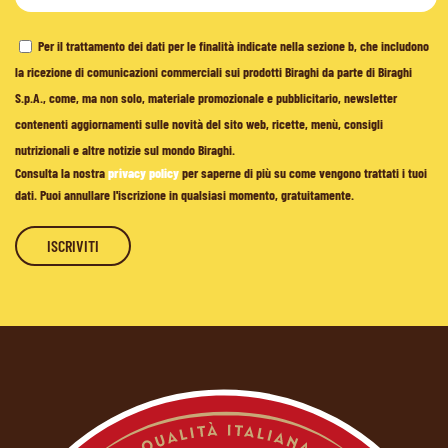
Per il trattamento dei dati per le finalità indicate nella sezione b, che includono
la ricezione di comunicazioni commerciali sui prodotti Biraghi da parte di Biraghi
S.p.A., come, ma non solo, materiale promozionale e pubblicitario, newsletter
contenenti aggiornamenti sulle novità del sito web, ricette, menù, consigli
nutrizionali e altre notizie sul mondo Biraghi.
Consulta la nostra
privacy policy
per saperne di più su come vengono trattati i tuoi
dati. Puoi annullare l'iscrizione in qualsiasi momento, gratuitamente.