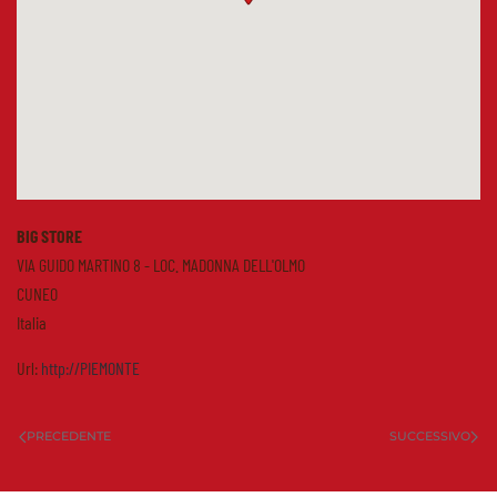
BIG STORE
VIA GUIDO MARTINO 8 - LOC. MADONNA DELL'OLMO
CUNEO
Italia
Url:
http://PIEMONTE
PRECEDENTE
SUCCESSIVO