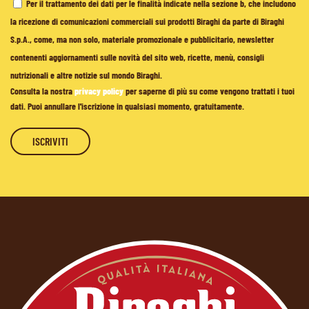
Per il trattamento dei dati per le finalità indicate nella sezione b, che includono
la ricezione di comunicazioni commerciali sui prodotti Biraghi da parte di Biraghi
S.p.A., come, ma non solo, materiale promozionale e pubblicitario, newsletter
contenenti aggiornamenti sulle novità del sito web, ricette, menù, consigli
nutrizionali e altre notizie sul mondo Biraghi.
Consulta la nostra
privacy policy
per saperne di più su come vengono trattati i tuoi
dati. Puoi annullare l'iscrizione in qualsiasi momento, gratuitamente.