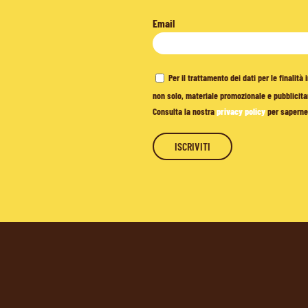
Email
Per il trattamento dei dati per le finalit
non solo, materiale promozionale e pubblicitar
Consulta la nostra
privacy policy
per saperne 