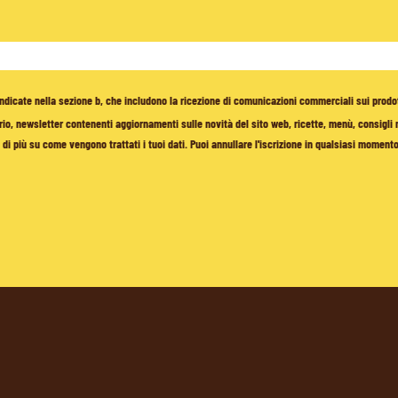
à indicate nella sezione b, che includono la ricezione di comunicazioni commerciali sui prodo
io, newsletter contenenti aggiornamenti sulle novità del sito web, ricette, menù, consigli nu
di più su come vengono trattati i tuoi dati. Puoi annullare l'iscrizione in qualsiasi moment