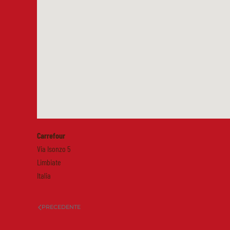
Carrefour
Via Isonzo 5
Limbiate
Italia
PRECEDENTE