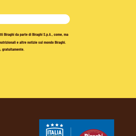
tti Biraghi da parte di Biraghi S.p.A., come, ma
trizionali e altre notizie sul mondo Biraghi.
o, gratuitamente.