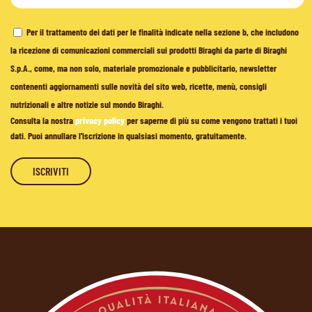
Per il trattamento dei dati per le finalità indicate nella sezione b, che includono
la ricezione di comunicazioni commerciali sui prodotti Biraghi da parte di Biraghi
S.p.A., come, ma non solo, materiale promozionale e pubblicitario, newsletter
contenenti aggiornamenti sulle novità del sito web, ricette, menù, consigli
nutrizionali e altre notizie sul mondo Biraghi.
Consulta la nostra
privacy policy
per saperne di più su come vengono trattati i tuoi
dati. Puoi annullare l'iscrizione in qualsiasi momento, gratuitamente.