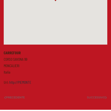
CARREFOUR
CORSO SAVONA 99
MONCALIERI
Italia
Url:
http://PIEMONTE
PRECEDENTE
SUCCESSIVO