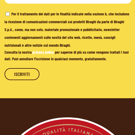
Per il trattamento dei dati per le finalità indicate nella sezione b, che includono
la ricezione di comunicazioni commerciali sui prodotti Biraghi da parte di Biraghi
S.p.A., come, ma non solo, materiale promozionale e pubblicitario, newsletter
contenenti aggiornamenti sulle novità del sito web, ricette, menù, consigli
nutrizionali e altre notizie sul mondo Biraghi.
Consulta la nostra
privacy policy
per saperne di più su come vengono trattati i tuoi
dati. Puoi annullare l'iscrizione in qualsiasi momento, gratuitamente.