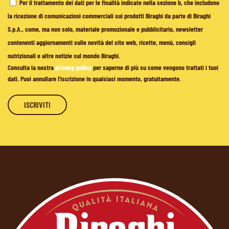
Per il trattamento dei dati per le finalità indicate nella sezione b, che includono
la ricezione di comunicazioni commerciali sui prodotti Biraghi da parte di Biraghi
S.p.A., come, ma non solo, materiale promozionale e pubblicitario, newsletter
contenenti aggiornamenti sulle novità del sito web, ricette, menù, consigli
nutrizionali e altre notizie sul mondo Biraghi.
Consulta la nostra
privacy policy
per saperne di più su come vengono trattati i tuoi
dati. Puoi annullare l'iscrizione in qualsiasi momento, gratuitamente.