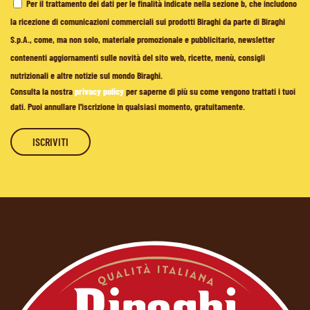
Per il trattamento dei dati per le finalità indicate nella sezione b, che includono
la ricezione di comunicazioni commerciali sui prodotti Biraghi da parte di Biraghi
S.p.A., come, ma non solo, materiale promozionale e pubblicitario, newsletter
contenenti aggiornamenti sulle novità del sito web, ricette, menù, consigli
nutrizionali e altre notizie sul mondo Biraghi.
Consulta la nostra
privacy policy
per saperne di più su come vengono trattati i tuoi
dati. Puoi annullare l'iscrizione in qualsiasi momento, gratuitamente.