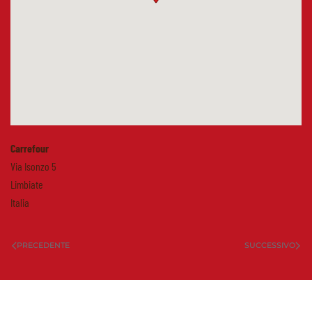
Carrefour
Via Isonzo 5
Limbiate
Italia
PRECEDENTE
SUCCESSIVO