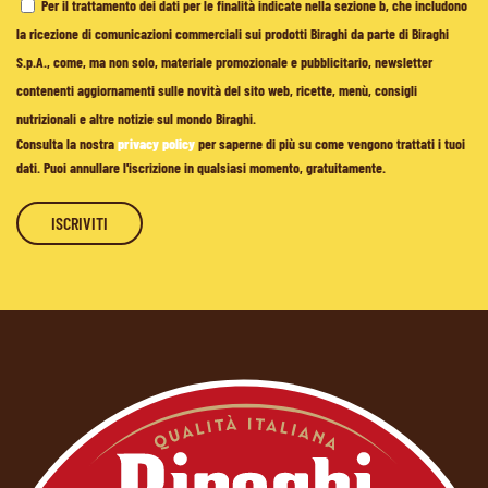
Per il trattamento dei dati per le finalità indicate nella sezione b, che includono
la ricezione di comunicazioni commerciali sui prodotti Biraghi da parte di Biraghi
S.p.A., come, ma non solo, materiale promozionale e pubblicitario, newsletter
contenenti aggiornamenti sulle novità del sito web, ricette, menù, consigli
nutrizionali e altre notizie sul mondo Biraghi.
Consulta la nostra
privacy policy
per saperne di più su come vengono trattati i tuoi
dati. Puoi annullare l'iscrizione in qualsiasi momento, gratuitamente.