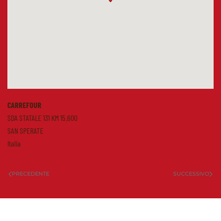
CARREFOUR
SDA STATALE 131 KM 15.600
SAN SPERATE
Italia
PRECEDENTE
SUCCESSIVO