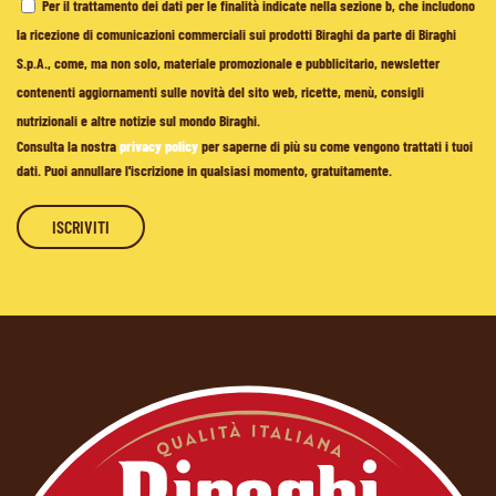
Per il trattamento dei dati per le finalità indicate nella sezione b, che includono
la ricezione di comunicazioni commerciali sui prodotti Biraghi da parte di Biraghi
S.p.A., come, ma non solo, materiale promozionale e pubblicitario, newsletter
contenenti aggiornamenti sulle novità del sito web, ricette, menù, consigli
nutrizionali e altre notizie sul mondo Biraghi.
Consulta la nostra
privacy policy
per saperne di più su come vengono trattati i tuoi
dati. Puoi annullare l'iscrizione in qualsiasi momento, gratuitamente.