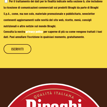
Per il trattamento dei dati per le finalità indicate nella sezione b, che includono
la ricezione di comunicazioni commerciali sui prodotti Biraghi da parte di Biraghi
S.p.A., come, ma non solo, materiale promozionale e pubblicitario, newsletter
contenenti aggiornamenti sulle novità del sito web, ricette, menù, consigli
nutrizionali e altre notizie sul mondo Biraghi.
Consulta la nostra
privacy policy
per saperne di più su come vengono trattati i tuoi
dati. Puoi annullare l'iscrizione in qualsiasi momento, gratuitamente.