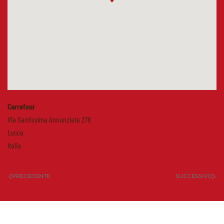
Carrefour
Via Santissima Annunziata 278
Lucca
Italia
PRECEDENTE
SUCCESSIVO