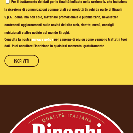
Per il trattamento dei dati per le finalità indicate nella sezione b, che includono
la ricezione di comunicazioni commerciali sui prodotti Biraghi da parte di Biraghi
S.p.A., come, ma non solo, materiale promozionale e pubblicitario, newsletter
contenenti aggiornamenti sulle novità del sito web, ricette, menù, consigli
nutrizionali e altre notizie sul mondo Biraghi.
Consulta la nostra
privacy policy
per saperne di più su come vengono trattati i tuoi
dati. Puoi annullare l'iscrizione in qualsiasi momento, gratuitamente.