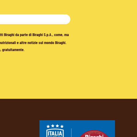
tti Biraghi da parte di Biraghi S.p.A., come, ma
trizionali e altre notizie sul mondo Biraghi.
o, gratuitamente.