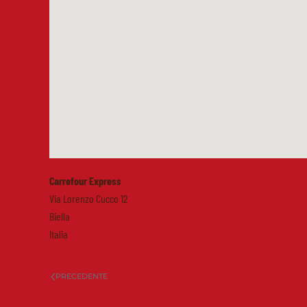
Carrefour Express
Via Lorenzo Cucco 12
Biella
Italia
PRECEDENTE