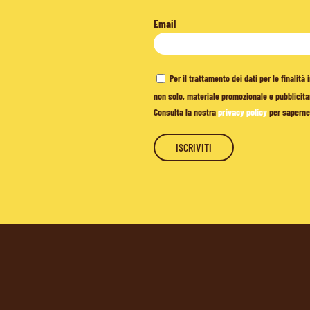
Email
Per il trattamento dei dati per le finalit
non solo, materiale promozionale e pubblicitar
Consulta la nostra
privacy policy
per saperne 