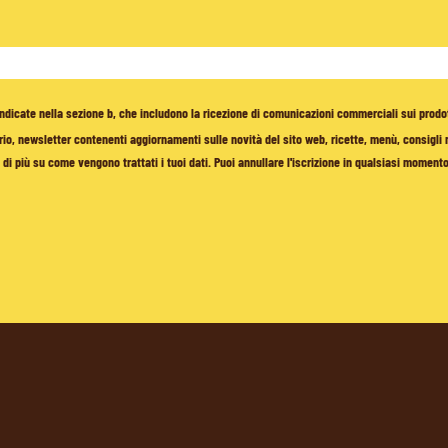
à indicate nella sezione b, che includono la ricezione di comunicazioni commerciali sui prodo
io, newsletter contenenti aggiornamenti sulle novità del sito web, ricette, menù, consigli nu
di più su come vengono trattati i tuoi dati. Puoi annullare l'iscrizione in qualsiasi moment