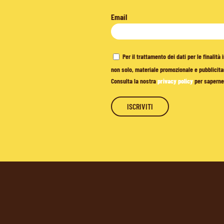
Email
Per il trattamento dei dati per le finalit
non solo, materiale promozionale e pubblicitar
Consulta la nostra
privacy policy
per saperne 