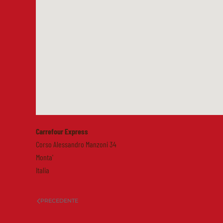
Carrefour Express
Corso Alessandro Manzoni 34
Monta'
Italia
PRECEDENTE