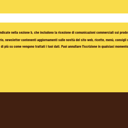
à indicate nella sezione b, che includono la ricezione di comunicazioni commerciali sui prodo
io, newsletter contenenti aggiornamenti sulle novità del sito web, ricette, menù, consigli nu
di più su come vengono trattati i tuoi dati. Puoi annullare l'iscrizione in qualsiasi moment