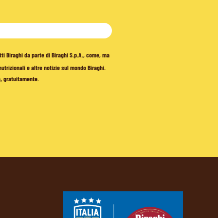
tti Biraghi da parte di Biraghi S.p.A., come, ma
trizionali e altre notizie sul mondo Biraghi.
o, gratuitamente.