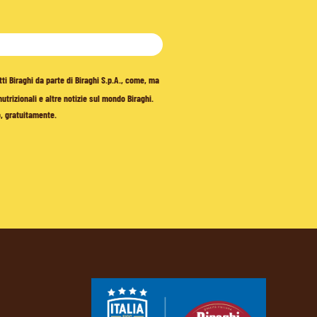
tti Biraghi da parte di Biraghi S.p.A., come, ma
trizionali e altre notizie sul mondo Biraghi.
o, gratuitamente.