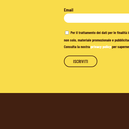
Email
Per il trattamento dei dati per le finalit
non solo, materiale promozionale e pubblicitar
Consulta la nostra
privacy policy
per saperne 