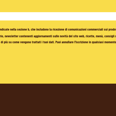
à indicate nella sezione b, che includono la ricezione di comunicazioni commerciali sui prodo
io, newsletter contenenti aggiornamenti sulle novità del sito web, ricette, menù, consigli nu
di più su come vengono trattati i tuoi dati. Puoi annullare l'iscrizione in qualsiasi moment