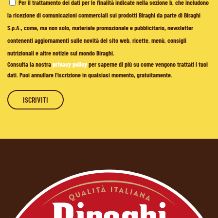
Per il trattamento dei dati per le finalità indicate nella sezione b, che includono
la ricezione di comunicazioni commerciali sui prodotti Biraghi da parte di Biraghi
S.p.A., come, ma non solo, materiale promozionale e pubblicitario, newsletter
contenenti aggiornamenti sulle novità del sito web, ricette, menù, consigli
nutrizionali e altre notizie sul mondo Biraghi.
Consulta la nostra
privacy policy
per saperne di più su come vengono trattati i tuoi
dati. Puoi annullare l'iscrizione in qualsiasi momento, gratuitamente.