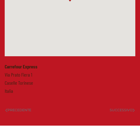
Carrefour Express
Via Prato Fiera 1
Caselle Torinese
Italia
PRECEDENTE
SUCCESSIVO