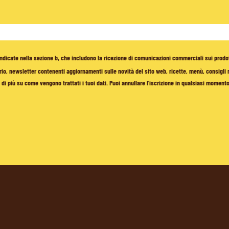
à indicate nella sezione b, che includono la ricezione di comunicazioni commerciali sui prodo
io, newsletter contenenti aggiornamenti sulle novità del sito web, ricette, menù, consigli nu
di più su come vengono trattati i tuoi dati. Puoi annullare l'iscrizione in qualsiasi moment