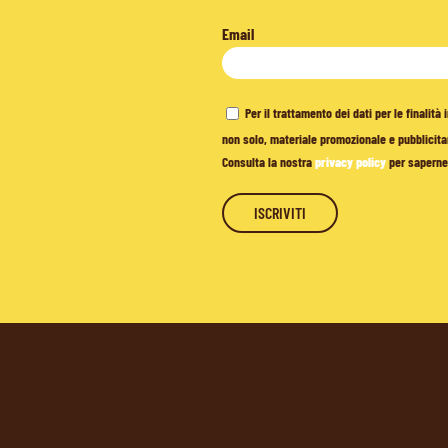
Email
Per il trattamento dei dati per le finalit
non solo, materiale promozionale e pubblicitar
Consulta la nostra
privacy policy
per saperne 