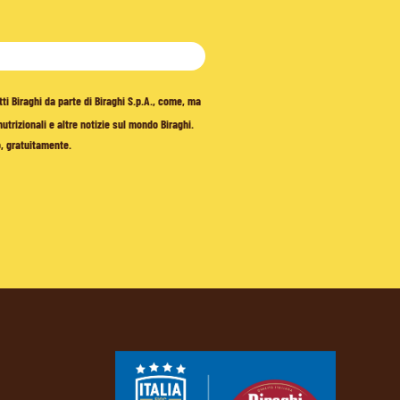
tti Biraghi da parte di Biraghi S.p.A., come, ma
trizionali e altre notizie sul mondo Biraghi.
o, gratuitamente.