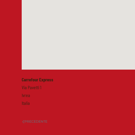
Carrefour Express
Via Pavetti 1
Ivrea
Italia
PRECEDENTE