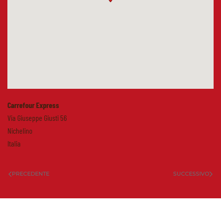
Carrefour Express
Via Giuseppe Giusti 56
Nichelino
Italia
PRECEDENTE
SUCCESSIVO