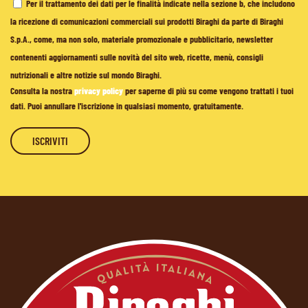
Per il trattamento dei dati per le finalità indicate nella sezione b, che includono
la ricezione di comunicazioni commerciali sui prodotti Biraghi da parte di Biraghi
S.p.A., come, ma non solo, materiale promozionale e pubblicitario, newsletter
contenenti aggiornamenti sulle novità del sito web, ricette, menù, consigli
nutrizionali e altre notizie sul mondo Biraghi.
Consulta la nostra
privacy policy
per saperne di più su come vengono trattati i tuoi
dati. Puoi annullare l'iscrizione in qualsiasi momento, gratuitamente.